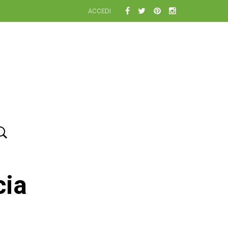
ACCEDI
cia