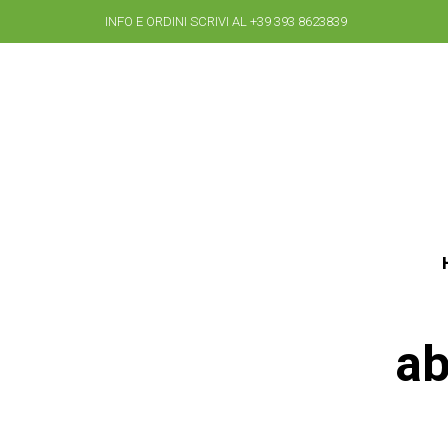
INFO E ORDINI SCRIVI AL +39 393 8623839
ab