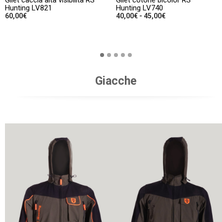
Hunting LV821
Hunting LV740
Fascia
60,00
€
40,00
€
-
45,00
€
di
prezzo:
Questo
SCEGLI
SCEGLI
da
prodotto
40,00€
a
ha
45,00€
più
Giacche
varianti.
Le
opzioni
possono
essere
scelte
nella
pagina
del
prodotto