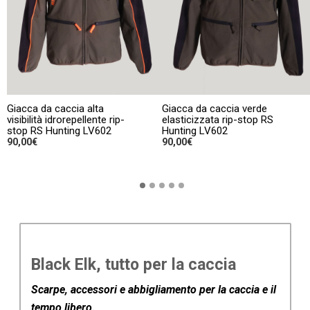
Giacca da caccia alta
Giacca da caccia verde
visibilità idrorepellente rip-
elasticizzata rip-stop RS
stop RS Hunting LV602
Hunting LV602
90,00
€
90,00
€
Questo
SCEGLI
SCEGLI
prodotto
ha
più
varianti.
Le
Black Elk, tutto per la caccia
opzioni
possono
Scarpe, accessori e abbigliamento per la caccia e il
essere
tempo libero.
scelte