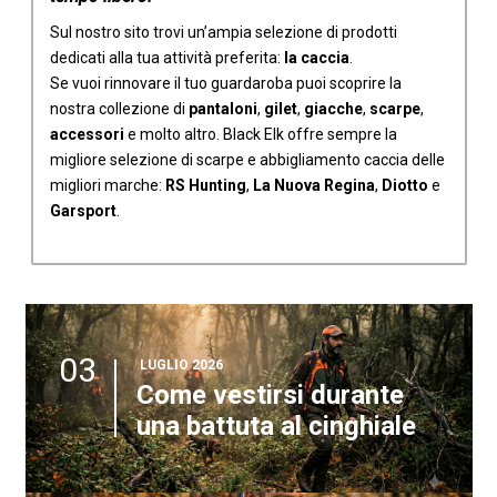
nella
Sul nostro sito trovi un’ampia selezione di prodotti
pagina
dedicati alla tua attività preferita:
la caccia
.
del
Se vuoi rinnovare il tuo guardaroba puoi scoprire la
prodotto
nostra collezione di
pantaloni
,
gilet
,
giacche
,
scarpe
,
accessori
e molto altro. Black Elk offre sempre la
migliore selezione di scarpe e abbigliamento caccia delle
migliori marche:
RS Hunting
,
La Nuova Regina
,
Diotto
e
Garsport
.
03
LUGLIO 2026
Come vestirsi durante
una battuta al cinghiale