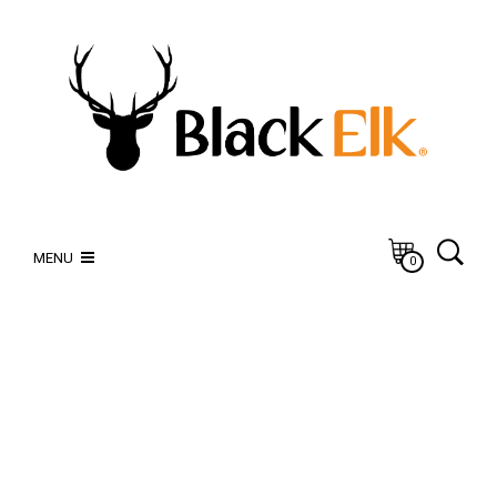
MENU
0
Abbigliamento caccia e