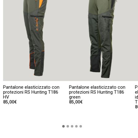
Pantalone elasticizzato con
Pantalone elasticizzato con
P
protezioni RS Hunting T186
protezioni RS Hunting T186
e
HV
green
i
T
85,00
€
85,00
€
8
Questo
Q
SCEGLI
SCEGLI
prodotto
p
ha
h
più
p