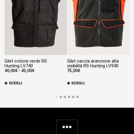
Gi
45
Gilet cotone verde RS
Gilet caccia arancione alta
Hunting LV740
visibilità RS Hunting LV940
Fascia
40,00
€
-
45,00
€
75,00
€
di
prezzo:
Questo
Qu
SCEGLI
SCEGLI
da
prodotto
pr
40,00€
a
ha
ha
45,00€
più
pi
varianti.
va
Le
Le
opzioni
op
possono
po