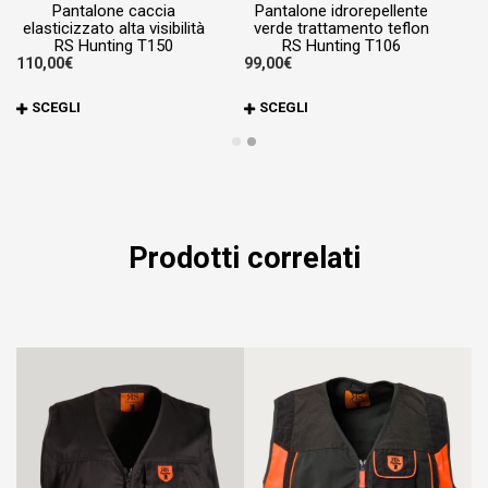
Pantalone caccia
Pantalone idrorepellente
elasticizzato alta visibilità
verde trattamento teflon
RS Hunting T150
RS Hunting T106
110,00
€
99,00
€
99
Questo
Qu
SCEGLI
SCEGLI
prodotto
pr
ha
ha
più
pi
varianti.
va
Le
Le
Prodotti correlati
opzioni
op
possono
po
essere
es
scelte
sc
nella
ne
pagina
pa
del
de
prodotto
pr