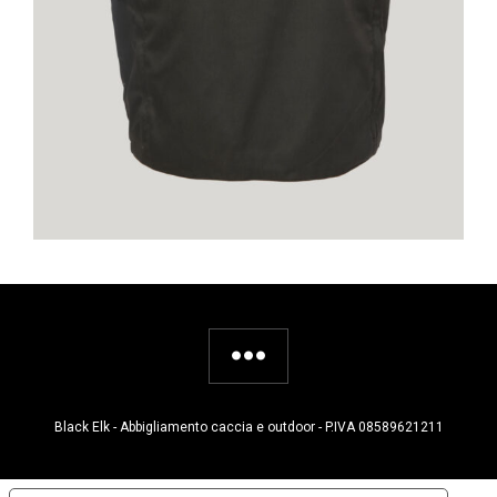
Black Elk - Abbigliamento caccia e outdoor - P.IVA 08589621211