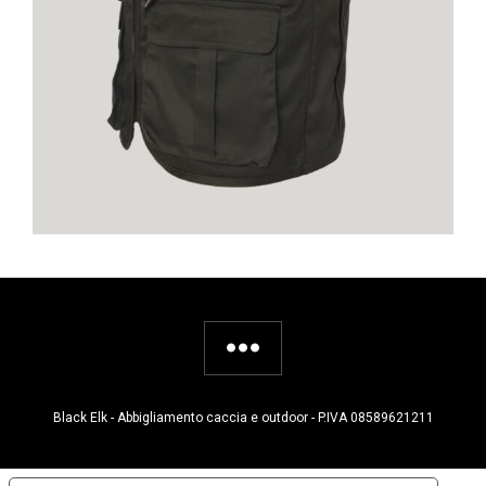
Black Elk - Abbigliamento caccia e outdoor - P.IVA 08589621211