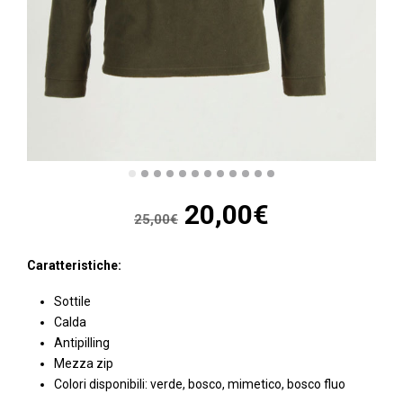
Il
Il
20,00
€
25,00
€
prezzo
prezzo
Caratteristiche:
originale
attuale
Sottile
Calda
Antipilling
era:
è:
Mezza zip
Colori disponibili: verde, bosco, mimetico, bosco fluo
25,00€.
20,00€.