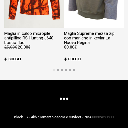
Be
co
10
Maglia in caldo micropile
Maglia Supreme mezza zip
antipilling RS Hunting J640
con maniche in kevlar La
bosco fluo
Nuova Regina
Il
Il
25,00
€
20,00
€
80,00
€
prezzo
prezzo
originale
attuale
Questo
Qu
SCEGLI
SCEGLI
era:
è:
prodotto
pr
25,00€.
20,00€.
ha
ha
più
pi
varianti.
va
Le
Le
opzioni
op
possono
po
essere
es
Black Elk - Abbigliamento caccia e outdoor - P.IVA 08589621211
scelte
sc