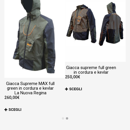
Giacca supreme full green
in cordura e kevlar
250,00
€
Giacca Supreme MAX full
Qu
green in cordura e kevlar
SCEGLI
La Nuova Regina
19
pr
260,00
€
ha
Questo
pi
SCEGLI
prodotto
va
ha
Le
più