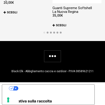
20,00
€
70
Guanti Supreme Softshell
Questo
La Nuova Regina
SCEGLI
35,00
€
prodotto
ha
Qu
SCEGLI
più
pr
varianti.
ha
Le
pi
opzioni
va
possono
Le
essere
op
scelte
po
nella
es
Black Elk - Abbigliamento caccia e outdoor - P.IVA 08589621211
pagina
sc
del
ne
prodotto
Le tue preferenze relative alla privacy
pa
de
pr
Informativa sulla raccolta