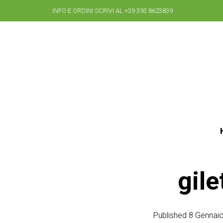
INFO E ORDINI SCRIVI AL +39 393 8623839
gile
Published
8 Gennai