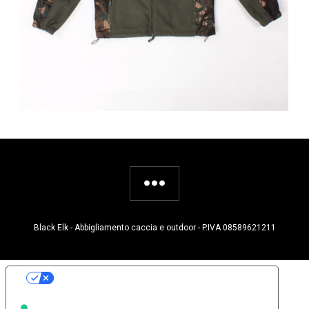
Black Elk - Abbigliamento caccia e outdoor - P.IVA 08589621211
Le tue preferenze relative alla privacy