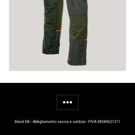
Black Elk - Abbigliamento caccia e outdoor - P.IVA 08589621211