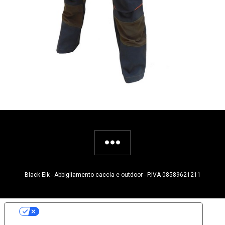
Black Elk - Abbigliamento caccia e outdoor - P.IVA 08589621211
Le tue preferenze relative alla privacy