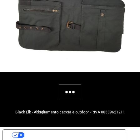
Black Elk - Abbigliamento caccia e outdoor - P.IVA 08589621211
Le tue preferenze relative alla privacy