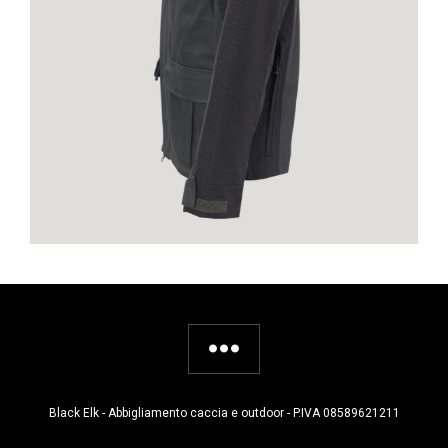
Black Elk - Abbigliamento caccia e outdoor - P.IVA 08589621211