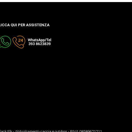
LICCA QUI PER ASSISTENZA
lack Elk - Abbigliamento caccia e outdoor - P.IVA 08589621211