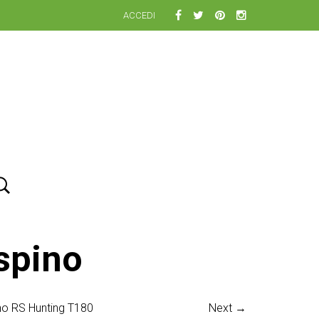
ACCEDI
spino
no RS Hunting T180
Next →