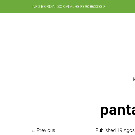
INFO E ORDINI SCRIVI AL +39 393 8623839
pant
← Previous
Published
19 Agos