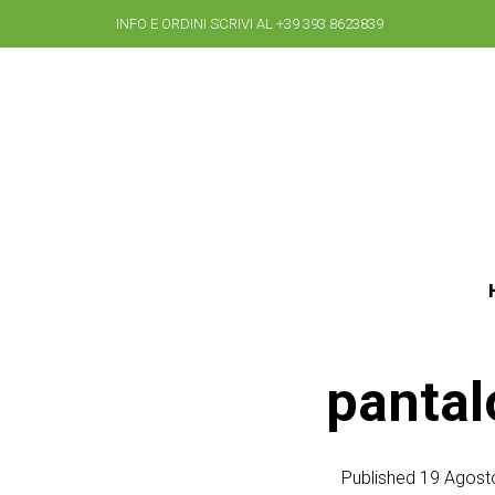
INFO E ORDINI SCRIVI AL +39 393 8623839
pantal
Published
19 Agost