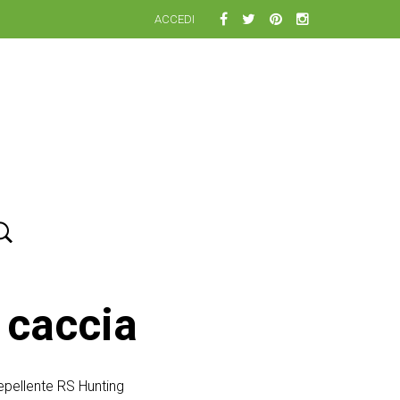
ACCEDI
 caccia
epellente RS Hunting