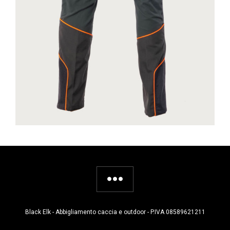
Black Elk - Abbigliamento caccia e outdoor - P.IVA 08589621211