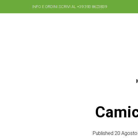
INFO E ORDINI SCRIVI AL +39 393 8623839
Camici
Published
20 Agosto