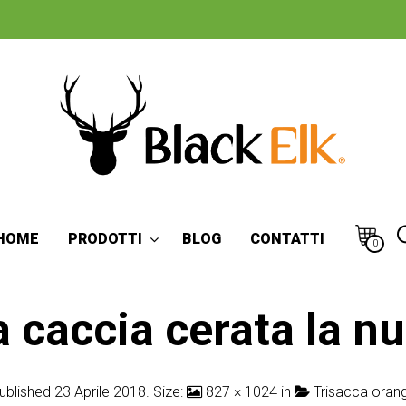
HOME
PRODOTTI
BLOG
CONTATTI
0
a caccia cerata la n
ublished
23 Aprile 2018
. Size:
827 × 1024
in
Trisacca oran