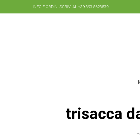
INFO E ORDINI SCRIVI AL +39 393 8623839
trisacca d
P