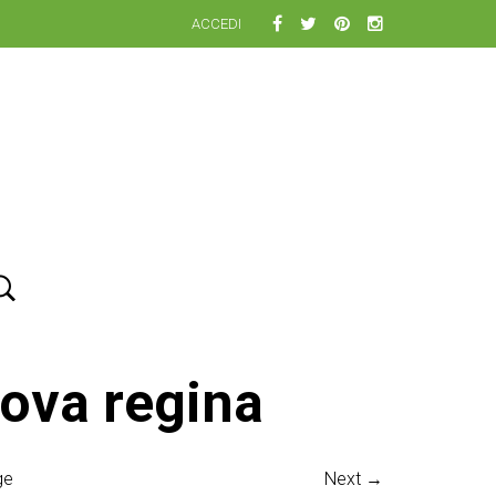
ACCEDI
uova regina
ge
Next →