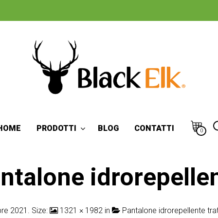
HOME
PRODOTTI
BLOG
CONTATTI
0
ntalone idrorepelle
bre 2021
. Size:
1321 × 1982
in
Pantalone idrorepellente tr