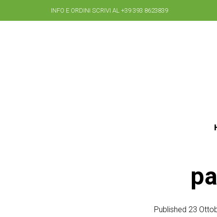
INFO E ORDINI SCRIVI AL +39 393 8623839
pa
Published
23 Otto