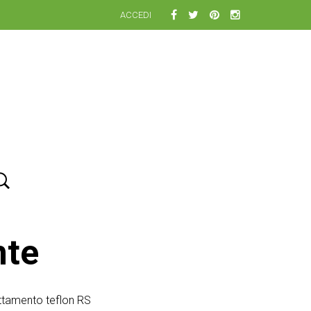
ACCEDI
nte
attamento teflon RS