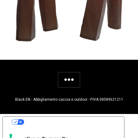
Black Elk - Abbigliamento caccia e outdoor - P.IVA 08589621211
Le tue preferenze relative alla privacy