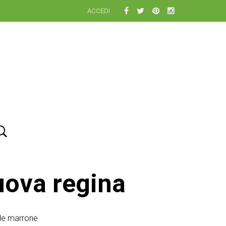
ACCEDI
nuova regina
lle marrone