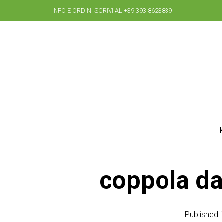
INFO E ORDINI SCRIVI AL +39 393 8623839
coppola da 
Published