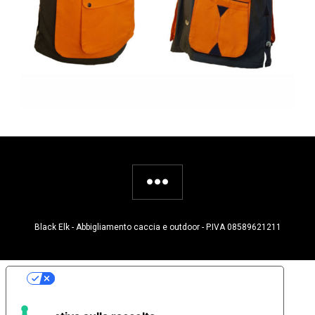
Black Elk - Abbigliamento caccia e outdoor - P.IVA 08589621211
Le tue preferenze relative alla privacy