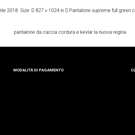
rile 2018
. Size:
827 × 1024
in
Pantalone supreme full green c
MODALITÀ DI PAGAMENTO
C