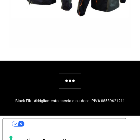
Black Elk - Abbigliamento caccia e outdoor - P.IVA 08589621211
Le tue preferenze relative alla privacy