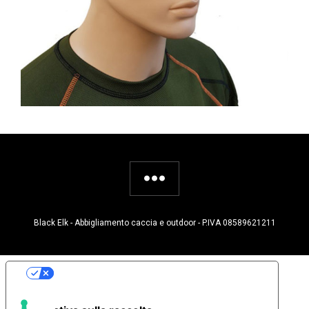
Black Elk - Abbigliamento caccia e outdoor - P.IVA 08589621211
Le tue preferenze relative alla privacy