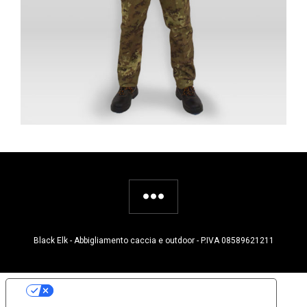
Black Elk - Abbigliamento caccia e outdoor - P.IVA 08589621211
Le tue preferenze relative alla privacy