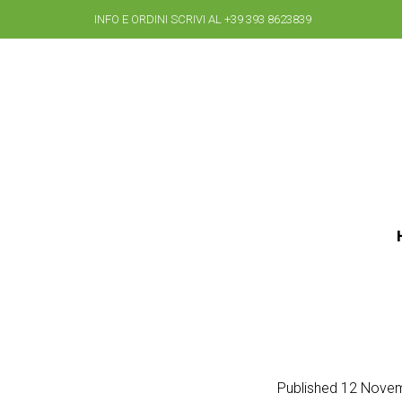
INFO E ORDINI SCRIVI AL +39 393 8623839
Published
12 Nove