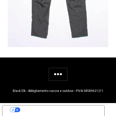
Black Elk - Abbigliamento caccia e outdoor - P.IVA 08589621211
Le tue preferenze relative alla privacy